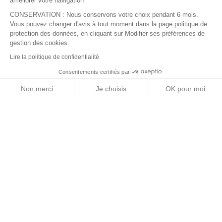
améliorer votre navigation
CONSERVATION : Nous conservons votre choix pendant 6 mois.
Vous pouvez changer d'avis à tout moment dans la page politique de
protection des données, en cliquant sur Modifier ses préférences de
J'accepte de recevoir le guide et vos
gestion des cookies.
conseils
Lire la politique de confidentialité
Je m'inscris !
Consentements certifiés par
Non merci
Je choisis
OK pour moi
Plateforme de Gestion du Consentement : Personnalisez vos Op
Axeptio consent
Notre plateforme vous permet d'adapter et de gérer vos paramèt
À ne pas rater
Une journée à Salers