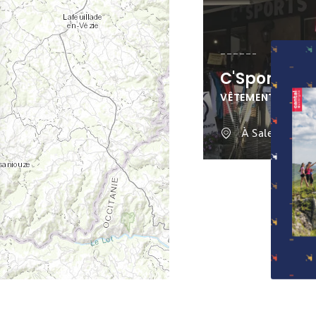
C'Sports
VÊTEMENTS ET A
À Salers
 Options
mètres de confidentialité, en garantissant la conformité avec 