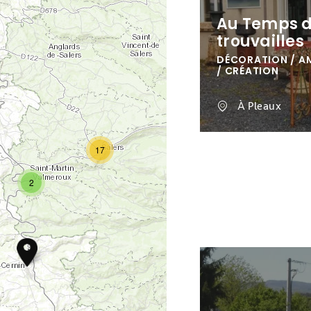
Au Temps 
trouvailles
DÉCORATION / A
/ CRÉATION
À Pleaux
17
2