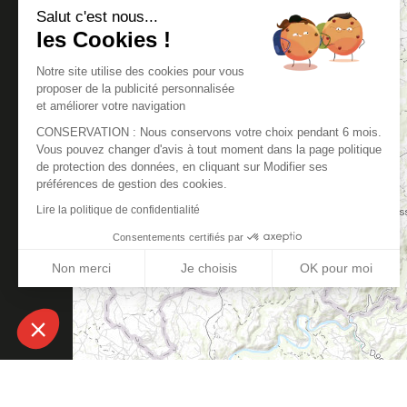
Salut c'est nous...
les Cookies !
Notre site utilise des cookies pour vous
proposer de la publicité personnalisée
et améliorer votre navigation
CONSERVATION : Nous conservons votre choix pendant 6 mois.
Vous pouvez changer d'avis à tout moment dans la page politique
de protection des données, en cliquant sur Modifier ses
préférences de gestion des cookies.
Lire la politique de confidentialité
Consentements certifiés par
Non merci
Je choisis
OK pour moi
Plateforme de Gestion du Consentement : Personnalisez vos
Axeptio consent
Notre plateforme vous permet d'adapter et de gérer vos para