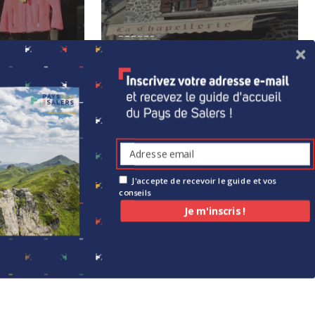
Chapellerie au
temps jadis
CCESSOIRES
DIVERS AUTRES COMMERCES
À Salers
J'accepte de recevoir le guide et vos
conseils
Je m'inscris !
les réglementations. Personnalisez vos préférences pour contrôl