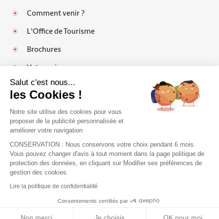
Comment venir ?
L'Office de Tourisme
Brochures
Votre avis
Salut c'est nous...
les Cookies !
Notre site utilise des cookies pour vous
Mentions légales
proposer de la publicité personnalisée et
améliorer votre navigation
Politique de protection des données personnelles et cookies
CONSERVATION : Nous conservons votre choix pendant 6 mois.
Espace pro
Vous pouvez changer d'avis à tout moment dans la page politique de
protection des données, en cliquant sur Modifier ses préférences de
FAQ
J'accepte de recevoir le guide et vos
gestion des cookies.
conseils
Plan du site
Lire la politique de confidentialité
Je m'inscris !
Accessibilité : partiellement conforme
Consentements certifiés par
Non merci
Je choisis
OK pour moi