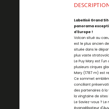
DESCRIPTIO
Labellisé Grand Si
panorama exception
d'Europe !
Volcan situé au cœur
est le plus ancien d
située dans le dépar
plus vaste stratovol
Le Puy Mary est l'u
plusieurs cirques gla
Mary (1787 m) est r
Ce sommet emblémat
conciliant préservati
des partenaires à la
la vingtaine de sites
Le Saviez-vous ? Le 
évangélisateur d'Au