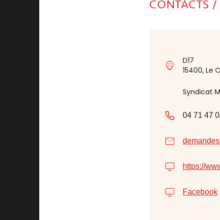
CONTACTS /
D17
15400, Le 
Syndicat M
04 71 47 0
demandes
https://ww
Facebook