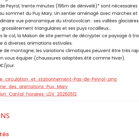
 de Peyrol, trente minutes (195m de dénivelé)* sont nécessaires à
ée au sommet du Puy Mary. Un sentier aménagé avec marches e
rdinaire vue panoramique du stratovolcan : ses vallées glaciaire
grossièrement triangulaires et ses puys rocailleux...
 le col, la Maison de site permet de décrypter ce paysage à tra
ce à diverses animations estivales.
te de montagne, les variations climatiques peuvent être très rapi
ien vous équiper (chaussures adaptées été comme hiver).
5€/jour.
_circulation_et_stationnement-Pas-de-Peyrol-.png
me_des_animations_Puy_Mary
ion_Cantal_horaires_LDV_20260512
ONS
tés