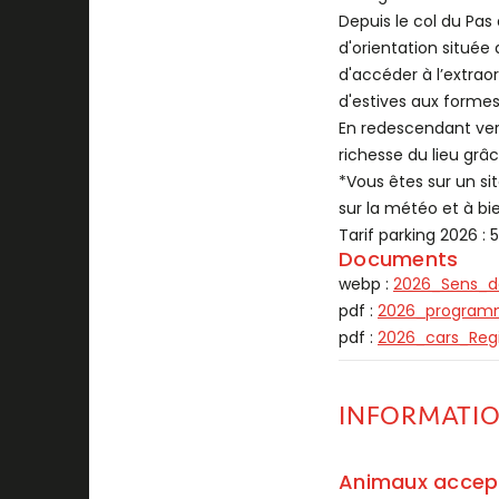
Depuis le col du Pas
d'orientation situ
d'accéder à l’extrao
d'estives aux formes 
En redescendant vers
richesse du lieu grâ
*Vous êtes sur un si
sur la météo et à b
Tarif parking 2026 : 
Documents
webp :
2026_Sens_de
pdf :
2026_program
pdf :
2026_cars_Reg
INFORMATI
Animaux accep