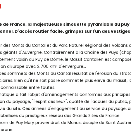
N
te de France, la majestueuse silhouette pyramidale du puy 
nel. D'accès routier facile, grimpez sur l'un des vestiges
 des Monts du Cantal et du Parc Naturel Régional des Volcans d
es géants d'Auvergne. Contrairement à la Chaîne des Puys (chap
tement voisin du Puy de Dôme, le Massif Cantalien est composé 
can d'Europe avec 2 700 km² d'envergure...
n des sommets des Monts du Cantal résultat de l'érosion du str
ciaires. Bien qu'il ne soit pas le sommet le plus élevé du massif,
econnaissable entre toutes.
ique a fait l'objet d'aménagements conformes aux principes
on du paysage, "l'esprit des lieux", qualité de l'accueil du public,
 vie du site. Ces années d'engagement au service du paysage, o
 labellisés du prestigieux réseau des Grands Sites de France.
nom de Puy Mary proviendrait de Marius, disciple de Saint Austr
vergne.