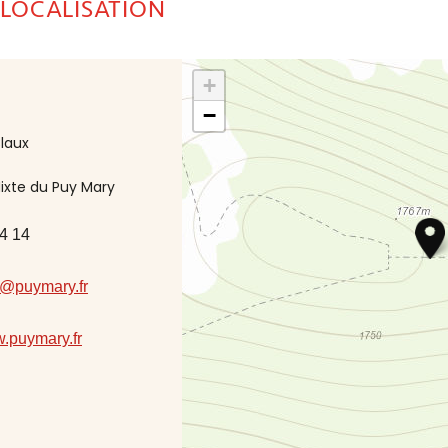
 LOCALISATION
+
−
Claux
ixte du Puy Mary
4 14
@puymary.fr
w.puymary.fr