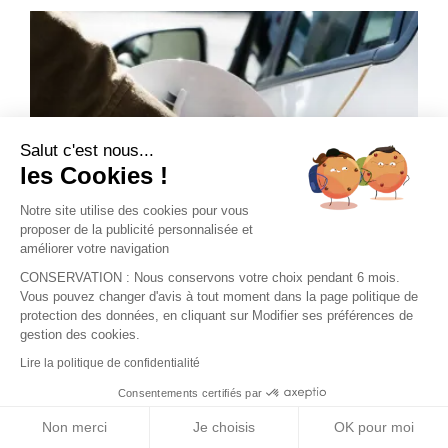
Salut c'est nous...
les Cookies !
Notre site utilise des cookies pour vous
proposer de la publicité personnalisée et
améliorer votre navigation
CONSERVATION : Nous conservons votre choix pendant 6 mois.
Vous pouvez changer d'avis à tout moment dans la page politique de
Les bornes de recharge
protection des données, en cliquant sur Modifier ses préférences de
J'accepte de recevoir le guide et vos
gestion des cookies.
conseils
Toutes les adresses pour recharger sa voiture, son
Lire la politique de confidentialité
Je m'inscris !
vélo et son smartphone en Pays de Salers
Consentements certifiés par
Non merci
Je choisis
OK pour moi