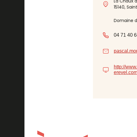
La Chaux d
15140, Sai
Domaine d
04 71 40 6
pascal.mo
http://ww
erevel.co