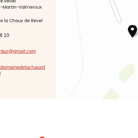
e Revel
nt-Martin-Valmeroux
e la Chaux de Revel
8 10
ntaz@gmail.com
w.domainedelachauxd
m