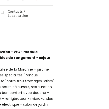
Contacts /
Localisation
 Lavabo - WC - module
eubles de rangement - séjour
llée de la Maronne - piscine
s spécialités, "fondue
ise "entre trois fromages Salers"
 petits déjeuners, restauration
rès bon confort avec douche -
) - réfrigérateur - micro-ondes
électrique - salon de jardin.