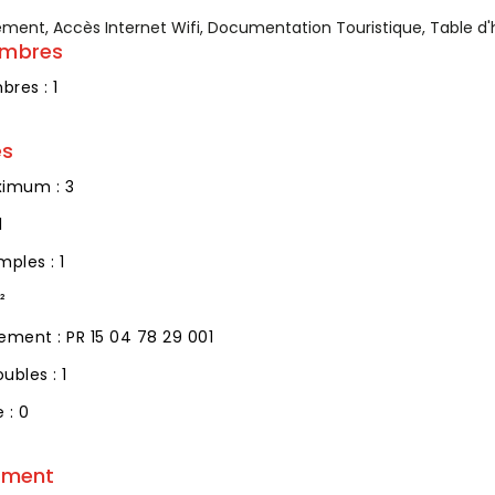
nt, Accès Internet Wifi, Documentation Touristique, Table d'hôte
ambres
res : 1
es
imum : 3
1
mples : 1
²
ment : PR 15 04 78 29 001
ubles : 1
 : 0
ement