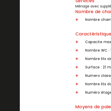
Services
Ménage avec suppléme
Nombre de ch
Nombre chamb
Caractéristiqu
Capacite max
Nombre WC : 
Nombre lits si
Surface : 21 m
Numero classe
Nombre lits do
Numéro étage
Moyens de pai