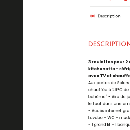
Description
DESCRIPTIO
3 roulottes pour 2
kitchenette - réfr
avec TV et chauffa
Aux portes de Saler
chauffée à 29°C de f
bohème" - Aire de jeu
le tout dans une amb
- Accès internet gra
Lavabo - WC - modul
- 1 grand lit - 1 ba