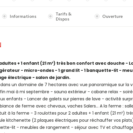
Tarifs &
Informations
Ouverture
Dispos
N
 adultes + 1 enfant (21 m²) très bon confort avec douche -
igérateur - micro-ondes - 1 grand lit - 1 banquette-lit - m
ge électrique - salon de jardin.
s dans un domaine de 7 hectares avec vue panoramique sur la va
in mai à mi septembre - sauna extérieur - cabane relax - soirée
x enfants - Lancer de galets sur pierres de lave - activité surpr
iance de ferme avec chevaux, vaches Salers... A la ferme : salle
tuit à la ferme - 3 roulottes pour 2 adultes + 1 enfant (21 m²) t
e kitchenette (2 plaques électriques pour réchauffer vos plats
nquette-lit - meubles de rangement - séjour avec TV et chauffage 