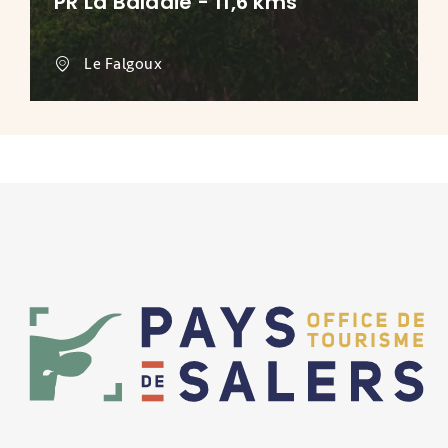
PR La Baladie - 11,6 kms
Le Falgoux