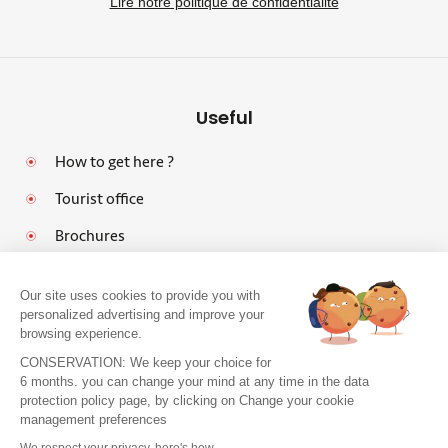
Lire notre politique de confidentialité
Useful
How to get here ?
Tourist office
Brochures
Our site uses cookies to provide you with
personalized advertising and improve your
browsing experience.
Legal notices
CONSERVATION: We keep your choice for
Personal data protection policy and cookies
6 months. you can change your mind at any time in the data
protection policy page, by clicking on Change your cookie
Pro area
management preferences
Accessibility: Partially Compliant
We respect your privacy, here's how.