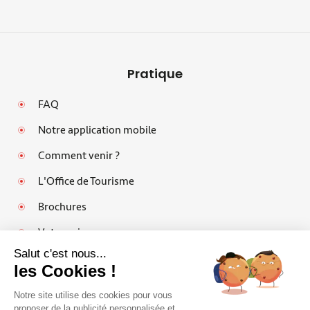
Pratique
FAQ
Notre application mobile
Comment venir ?
L'Office de Tourisme
Brochures
Votre avis
Salut c'est nous...
les Cookies !
Notre site utilise des cookies pour vous
Mentions légales
proposer de la publicité personnalisée et