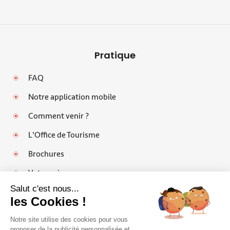
Pratique
FAQ
Notre application mobile
Comment venir ?
L'Office de Tourisme
Brochures
Votre avis
Salut c'est nous...
les Cookies !
Notre site utilise des cookies pour vous
Mentions légales
proposer de la publicité personnalisée et