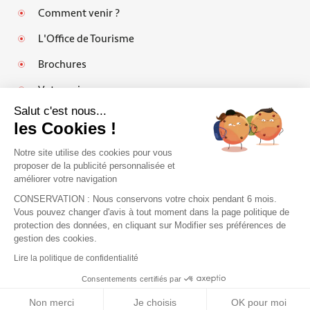
Comment venir ?
L'Office de Tourisme
Brochures
Votre avis
Salut c'est nous...
les Cookies !
Notre site utilise des cookies pour vous
Mentions légales
proposer de la publicité personnalisée et
améliorer votre navigation
Politique de protection des données personnelles et cookies
CONSERVATION : Nous conservons votre choix pendant 6 mois.
Espace pro
Vous pouvez changer d'avis à tout moment dans la page politique de
protection des données, en cliquant sur Modifier ses préférences de
FAQ
J'accepte de recevoir le guide et vos
gestion des cookies.
conseils
Plan du site
Lire la politique de confidentialité
Je m'inscris !
Accessibilité : partiellement conforme
Consentements certifiés par
Non merci
Je choisis
OK pour moi