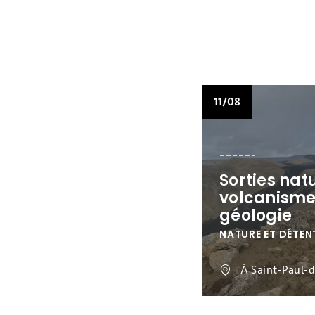
11/08
Sorties nat
volcanisme
géologie
NATURE ET DÉTEN
À Saint-Paul-d