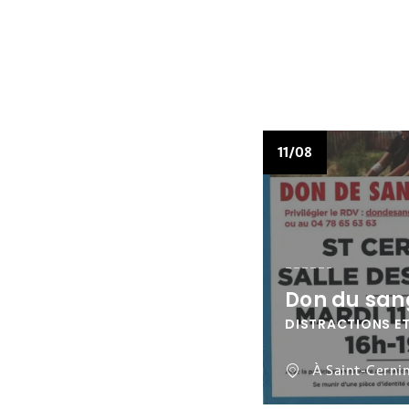
11/08
Don du san
DISTRACTIONS ET
À Saint-Cerni