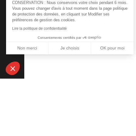
CONSERVATION : Nous conservons votre choix pendant 6 mois.
Vous pouvez changer d'avis à tout moment dans la page politique
de protection des données, en cliquant sur Modifier ses
préférences de gestion des cookies.
Lire la politique de confidentialité
Consentements certifiés par
Non merci
Je choisis
OK pour moi
Plateforme de Gestion du Consentement : Personnalisez vos
Axeptio consent
Notre plateforme vous permet d'adapter et de gérer vos para