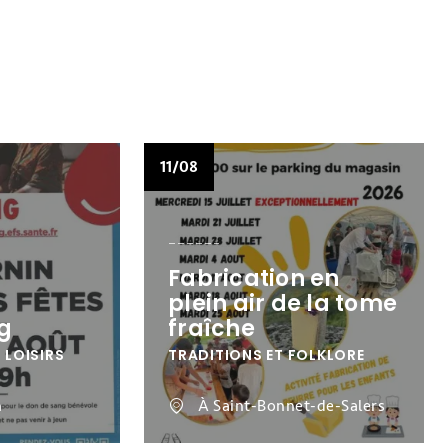
11/08
Fabrication en
plein air de la tome
g
fraîche
 LOISIRS
TRADITIONS ET FOLKLORE
n
À Saint-Bonnet-de-Salers