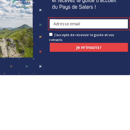
J'accepte de recevoir le guide et vos
conseils
Je m'inscris !
les réglementations. Personnalisez vos préférences pour contrôl
…
3
4
5
6
7
ère page
…
Dernière page