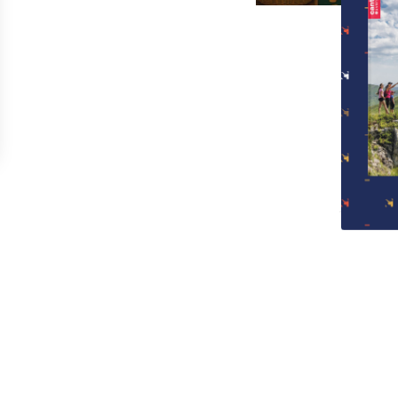
 Options
mètres de confidentialité, en garantissant la conformité avec 
Premi