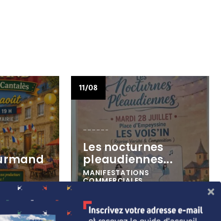
11/08
Les nocturnes
urmand
pleaudiennes...
MANIFESTATIONS
COMMERCIALES
n-Cantalès
À Pleaux