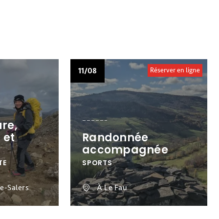
11/08
Réserver en ligne
ure,
 et
Randonnée
accompagnée
TE
SPORTS
e-Salers
À Le Fau