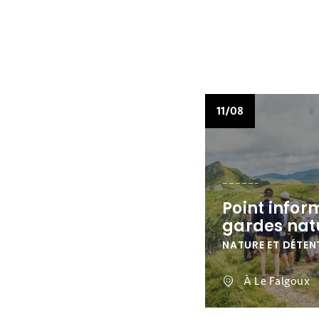
11/08
Point infor
gardes nat
NATURE ET DÉTEN
À Le Falgoux