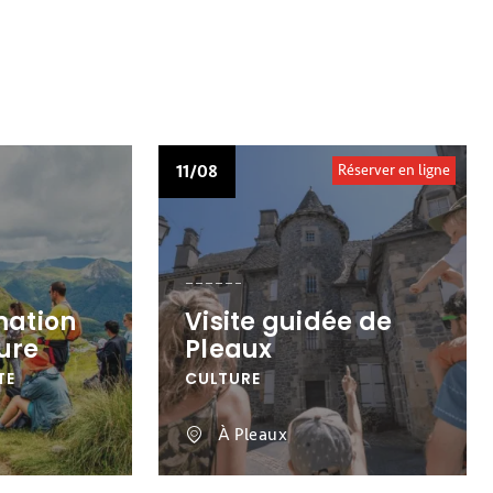
11/08
Réserver en ligne
mation
Visite guidée de
ure
Pleaux
TE
CULTURE
À Pleaux