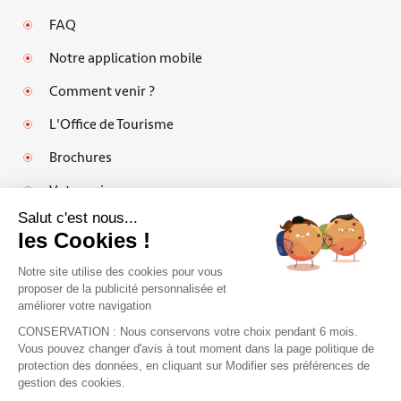
FAQ
Notre application mobile
Comment venir ?
L'Office de Tourisme
Brochures
Votre avis
Salut c'est nous...
les Cookies !
Notre site utilise des cookies pour vous
Mentions légales
proposer de la publicité personnalisée et
améliorer votre navigation
Politique de protection des données personnelles et cookies
CONSERVATION : Nous conservons votre choix pendant 6 mois.
Espace pro
Vous pouvez changer d'avis à tout moment dans la page politique de
protection des données, en cliquant sur Modifier ses préférences de
FAQ
J'accepte de recevoir le guide et vos
gestion des cookies.
conseils
Plan du site