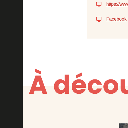
https://ww
Facebook
À décou