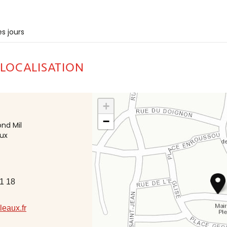
s jours
 LOCALISATION
+
−
nd Mil
aux
1 18
eaux.fr