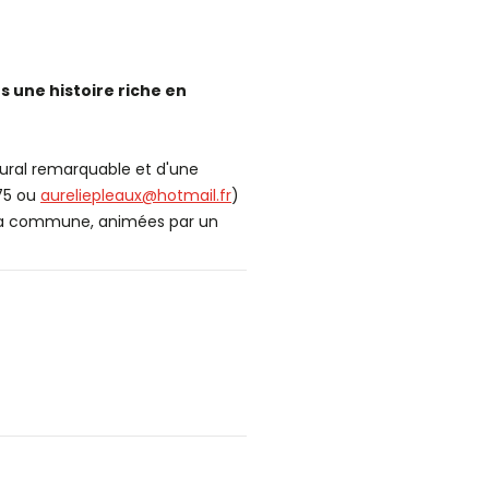
rs une histoire riche en
tural remarquable et d'une
 75 ou
aureliepleaux@hotmail.fr
)
de la commune, animées par un