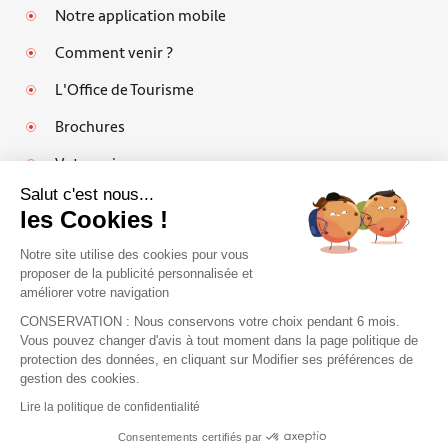
Notre application mobile
Comment venir ?
L'Office de Tourisme
Brochures
Votre avis
Salut c'est nous...
les Cookies !
Notre site utilise des cookies pour vous
Mentions légales
proposer de la publicité personnalisée et
améliorer votre navigation
Politique de protection des données personnelles et cookies
CONSERVATION : Nous conservons votre choix pendant 6 mois.
Espace pro
Vous pouvez changer d'avis à tout moment dans la page politique de
protection des données, en cliquant sur Modifier ses préférences de
FAQ
J'accepte de recevoir le guide et vos
gestion des cookies.
conseils
Plan du site
Lire la politique de confidentialité
Je m'inscris !
Accessibilité : partiellement conforme
Consentements certifiés par