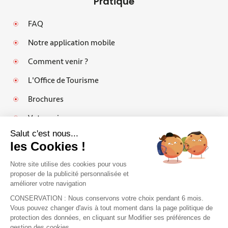
Pratique
FAQ
Notre application mobile
Comment venir ?
L'Office de Tourisme
Brochures
Votre avis
Salut c'est nous...
les Cookies !
Notre site utilise des cookies pour vous
Mentions légales
proposer de la publicité personnalisée et
améliorer votre navigation
Politique de protection des données personnelles et cookies
CONSERVATION : Nous conservons votre choix pendant 6 mois.
Espace pro
Vous pouvez changer d'avis à tout moment dans la page politique de
protection des données, en cliquant sur Modifier ses préférences de
FAQ
J'accepte de recevoir le guide et vos
gestion des cookies.