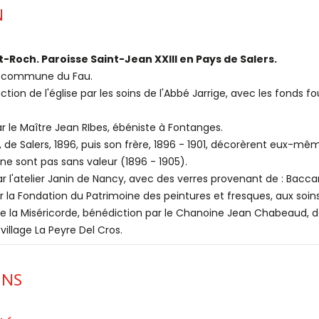
N
nt-Roch. Paroisse Saint-Jean XXIII en Pays de Salers.
la commune du Fau.
ction de l'église par les soins de l'Abbé Jarrige, avec les fonds fo
ar le Maître Jean RIbes, ébéniste à Fontanges.
 de Salers, 1896, puis son frère, 1896 - 1901, décorèrent eux-mêmes
i ne sont pas sans valeur (1896 - 1905).
ar l'atelier Janin de Nancy, avec des verres provenant de : Baccar
r la Fondation du Patrimoine des peintures et fresques, aux soin
de la Miséricorde, bénédiction par le Chanoine Jean Chabeaud, de
village La Peyre Del Cros.
ONS