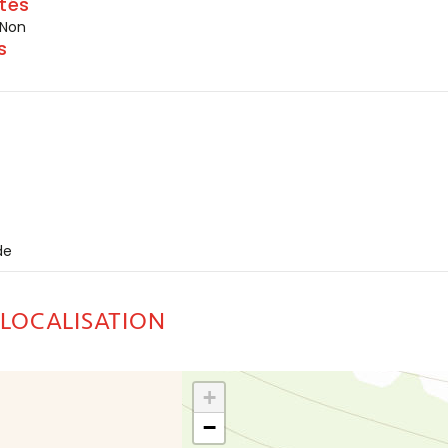
tés
 Non
s
de
 LOCALISATION
+
−