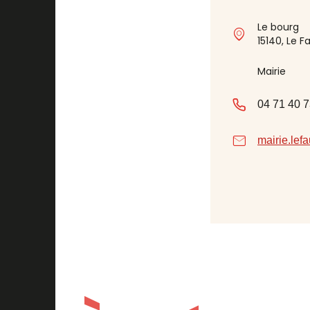
Le bourg
15140, Le F
Mairie
04 71 40 7
mairie.le