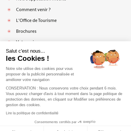
Comment venir ?
L'Office de Tourisme
Brochures
Votre avis
Salut c'est nous...
les Cookies !
Notre site utilise des cookies pour vous
Mentions légales
proposer de la publicité personnalisée et
améliorer votre navigation
Politique de protection des données personnelles et cookies
CONSERVATION : Nous conservons votre choix pendant 6 mois.
Espace pro
Vous pouvez changer d'avis à tout moment dans la page politique de
protection des données, en cliquant sur Modifier ses préférences de
FAQ
J'accepte de recevoir le guide et vos
gestion des cookies.
conseils
Plan du site
Lire la politique de confidentialité
Je m'inscris !
Accessibilité : partiellement conforme
Consentements certifiés par