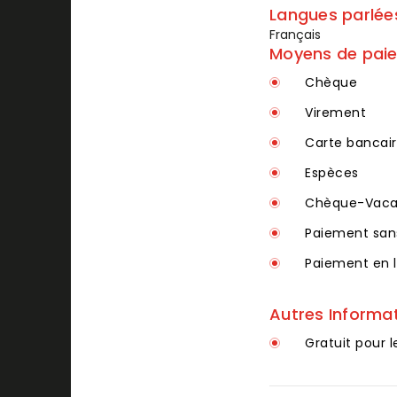
Langues parlée
Français
Moyens de pai
Chèque
Virement
Carte bancair
Espèces
Chèque-Vacan
Paiement san
Paiement en l
Autres Informa
Gratuit pour l