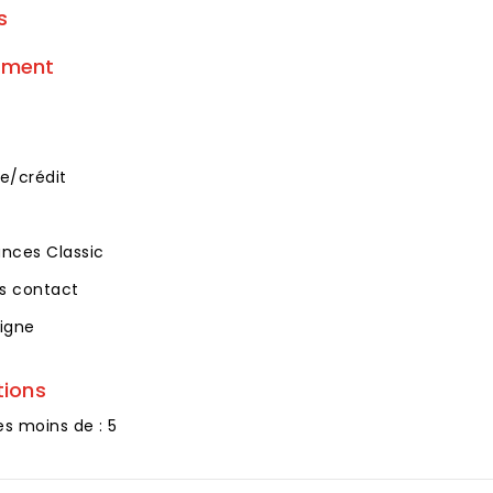
s
ement
e/crédit
ces Classic
s contact
igne
tions
es moins de : 5