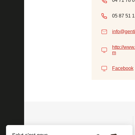
04 71 78 0
05 87 51 1
info@gent
http://www
m
Facebook