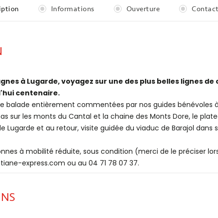
iption
Informations
Ouverture
Contact
N
nes à Lugarde, voyagez sur une des plus belles lignes d
'hui centenaire.
e balade entièrement commentées par nos guides bénévoles à b
 sur les monts du Cantal et la chaine des Monts Dore, le plateau
de Lugarde et au retour, visite guidée du viaduc de Barajol dans
nes à mobilité réduite, sous condition (merci de le préciser lors
ntiane-express.com ou au 04 71 78 07 37.
ONS