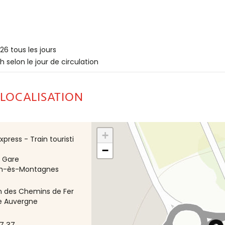
26 tous les jours
h selon le jour de circulation
 LOCALISATION
+
press - Train touristi
−
a Gare
om-ès-Montagnes
n des Chemins de Fer
e Auvergne