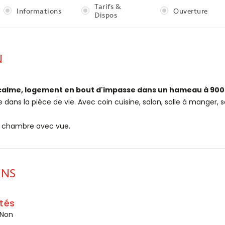
Tarifs &
Informations
Ouverture
Dispos
N
calme, logement en bout d'impasse dans un hameau à 900 m
e dans la pièce de vie. Avec coin cuisine, salon, salle à manger,
e chambre avec vue.
ONS
tés
 Non