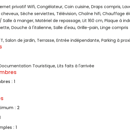
ernet privatif Wifi, Congélateur, Coin cuisine, Draps compris, Lave 
 cheveux, Sèche serviettes, Télévision, Chaîne hifi, Chauffage él
 Salle à manger, Matériel de repassage, Lit 160 cm, Plaque à induc
te, Douche à l'italienne, Salle d'eau, Grille-pain, Linge compris
TT, Salon de jardin, Terrasse, Entrée indépendante, Parking à prox
s
Documentation Touristique, Lits faits à l'arrivée
ambres
res : 1
es
imum : 2
1
mples : 1