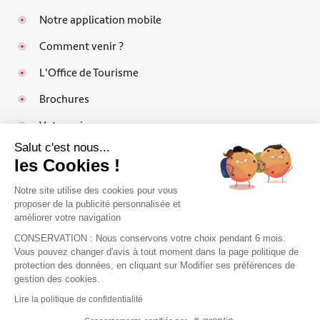
Notre application mobile
Comment venir ?
L'Office de Tourisme
Brochures
Votre avis
Salut c'est nous...
les Cookies !
Notre site utilise des cookies pour vous
Mentions légales
proposer de la publicité personnalisée et
améliorer votre navigation
Politique de protection des données personnelles et cookies
CONSERVATION : Nous conservons votre choix pendant 6 mois.
Espace pro
Vous pouvez changer d'avis à tout moment dans la page politique de
protection des données, en cliquant sur Modifier ses préférences de
FAQ
J'accepte de recevoir le guide et vos
gestion des cookies.
conseils
Plan du site
Lire la politique de confidentialité
Je m'inscris !
Accessibilité : partiellement conforme